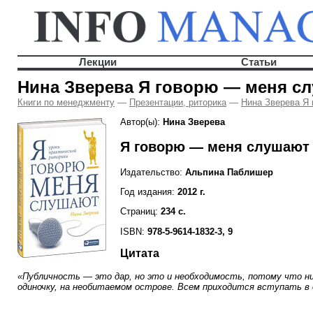
Лекции
Статьи
Нина Зверева Я говорю — меня с
Книги по менеджменту
—
Презентации, риторика
—
Нина Зверева Я
Автор(ы):
Нина Зверева
Я говорю — меня слушают
Издательство:
Альпина Паблишер
Год издания:
2012 г.
Страниц:
234 с.
ISBN:
978-5-9614-1832-3, 9
Цитата
«Публичность — это дар, но это и необходимость, потому что н
одиночку, на необитаемом острове. Всем приходится вступать в