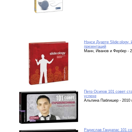
Нэнси Дуарте Slide:ology
презентаций
Манн, Иванов и Фербер - 20
Петр Осипов 101 совет ст
успехе
Альпина Паблишер - 2010 г.
Радислав Гандапас 101 со