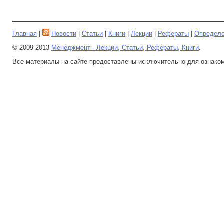
Главная
|
Новости
|
Статьи
|
Книги
|
Лекции
|
Рефераты
|
Определ
© 2009-2013
Менеджмент - Лекции, Статьи, Рефераты, Книги
.
Все материалы на сайте предоставлены исключительно для ознако