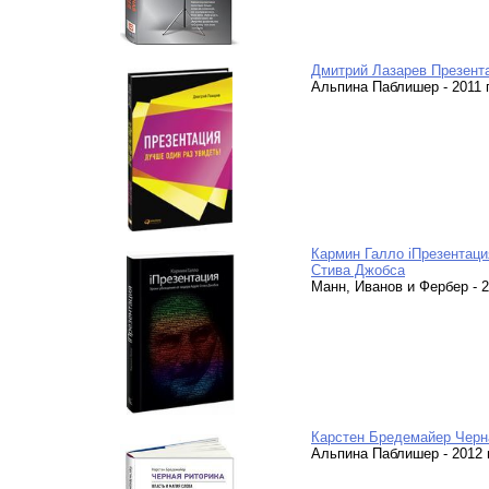
Дмитрий Лазарев Презента
Альпина Паблишер - 2011 г.
Кармин Галло iПрезентаци
Стива Джобса
Манн, Иванов и Фербер - 20
Карстен Бредемайер Черна
Альпина Паблишер - 2012 г.