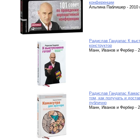
конференции
Альпина Паблишер - 2010 г.
Радислав Гандапас К выс
конструктор
Манн, Иванов и Фербер - 20
Радислав Гандапас Камасу
том, как получать и дост
публично
Манн, Иванов и Фербер - 20