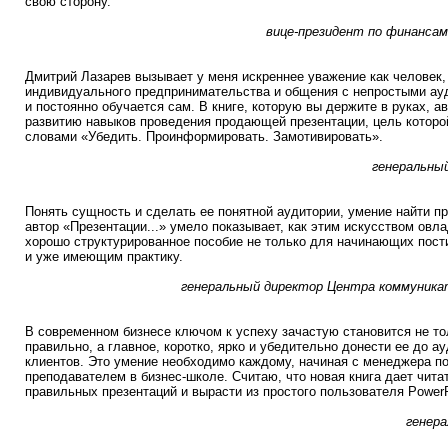
свою сторону.
вице-президент по финансам
Дмитрий Лазарев вызывает у меня искреннее уважение как человек
индивидуального предпринимательства и общения с непростыми ауд
и постоянно обучается сам. В книге, которую вы держите в руках, 
развитию навыков проведения продающей презентации, цель которо
словами «Убедить. Проинформировать. Замотивировать».
генеральны
Понять сущность и сделать ее понятной аудитории, умение найти 
автор «Презентации...» умело показывает, как этим искусством овл
хорошо структурированное пособие не только для начинающих пости
и уже имеющим практику.
генеральный директор Центра коммуник
В современном бизнесе ключом к успеху зачастую становится не то
правильно, а главное, коротко, ярко и убедительно донести ее до ау
клиентов. Это умение необходимо каждому, начиная с менеджера п
преподавателем в бизнес-школе. Считаю, что новая книга дает чит
правильных презентаций и вырасти из простого пользователя PowerP
генера