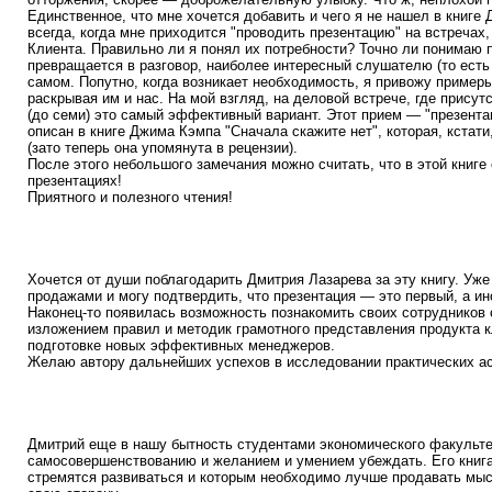
Единственное, что мне хочется добавить и чего я не нашел в книге
всегда, когда мне приходится "проводить презентацию" на встречах
Клиента. Правильно ли я понял их потребности? Точно ли понимаю 
превращается в разговор, наиболее интересный слушателю (то есть 
самом. Попутно, когда возникает необходимость, я привожу примеры
раскрывая им и нас. На мой взгляд, на деловой встрече, где прису
(до семи) это самый эффективный вариант. Этот прием — "презента
описан в книге Джима Кэмпа "Сначала скажите нет", которая, кстати
(зато теперь она упомянута в рецензии).
После этого небольшого замечания можно считать, что в этой книге
презентациях!
Приятного и полезного чтения!
Хочется от души поблагодарить Дмитрия Лазарева за эту книгу. Уже
продажами и могу подтвердить, что презентация — это первый, а и
Наконец-то появилась возможность познакомить своих сотрудников
изложением правил и методик грамотного представления продукта к
подготовке новых эффективных менеджеров.
Желаю автору дальнейших успехов в исследовании практических ас
Дмитрий еще в нашу бытность студентами экономического факульт
самосовершенствованию и желанием и умением убеждать. Его книг
стремятся развиваться и которым необходимо лучше продавать мыс