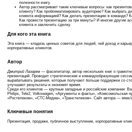
полезности книгу.
Автор рассматривает такие ключевые вопросы: как презентов
клиенту? Как проблематизировать аудиторию? Как выбрать ди
клиента информацией? Как делать презентацию в команде? К
Как провести презентацию за три минуты? И многие другие ас
клиента и заключить сделку.
Для кого эта книга
Эта книга — кладезь ценных советов для людей, чей доход и карьер
корпоративных клиентов.
Автор
Дмитрий Лазарев
—
фасилитатор, автор нескольких книг о грамотн
презентаций
.
Проводит стратегические и командообразующие сессии
вырабатывать решения, которые получают больше поддержки со ст
улучшают результаты и экономят время.
Среди его клиентов — крупные западные и российские компании: Barc
Philips, Tele2, Volkswagen, «Аргументы и факты», «Комсомольская 
«Ростелеком», «СТС-Медиа», «Транстелеком». Сайт автора — www.la
Ключевые понятия
Презентация, продажи, публичное выступление, корпоративные кли