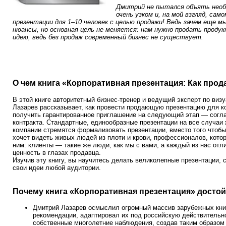
Дмитрий не пытался объять необ
очень узком и, на мой взгляд, са
презентации для 1–10 человек с целью продажи! Ведь зачем еще 
нюансы, но основная цель не меняется: нам нужно продать продукт
идею, ведь без продаж современный бизнес не существует.
О чем книга «Корпоративная презентация: Как прод
В этой книге авторитетный бизнес-тренер и ведущий эксперт по ви
Лазарев рассказывает, как провести продающую презентацию для ко
получить гарантированное приглашение на следующий этап — согла
контракта. Стандартные, единообразные презентации на все случаи
компании стремятся формализовать презентации, вместо того чтобы
хочет видеть живых людей из плоти и крови, профессионалов, котор
ним: клиенты — такие же люди, как мы с вами, а каждый из нас отл
ценность в глазах продавца.
Изучив эту книгу, вы научитесь делать великолепные презентации,
свои идеи любой аудитории.
Почему книга «Корпоративная презентация» достой
Дмитрий Лазарев осмыслил огромный массив зарубежных книг
рекомендации, адаптировал их под российскую действительно
собственные многолетние наблюдения, создав таким образом