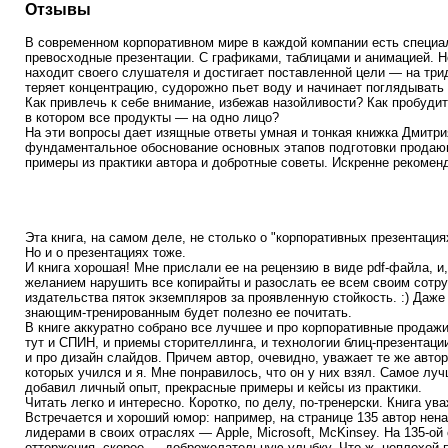
Отзывы
В современном корпоративном мире в каждой компании есть специа
превосходные презентации. С графиками, таблицами и анимацией. Н
находит своего слушателя и достигает поставленной цели — на тр
теряет концентрацию, судорожно пьет воду и начинает поглядывать 
Как привлечь к себе внимание, избежав назойливости? Как пробудит
в котором все продукты — на одно лицо?
На эти вопросы дает изящные ответы умная и тонкая книжка Дмитр
фундаментальное обоснование основных этапов подготовки продаю
примеры из практики автора и добротные советы. Искренне рекомен
Эта книга, на самом деле, не столько о "корпоративных презентация
Но и о презентациях тоже.
И книга хорошая! Мне прислали ее на рецензию в виде pdf-файла, и,
желанием нарушить все копирайты и разослать ее всем своим сотру
издательства пяток экземпляров за проявленную стойкость. :) Да
знающим-тренированным будет полезно ее почитать.
В книге аккуратно собрано все лучшее и про корпоративные продажи
тут и СПИН, и приемы сторителлинга, и технологии блиц-презентации
и про дизайн слайдов. Причем автор, очевидно, уважает те же автор
которых учился и я. Мне понравилось, что он у них взял. Самое лу
добавил личный опыт, прекрасные примеры и кейсы из практики.
Читать легко и интересно. Коротко, по делу, по-тренерски. Книга ув
Встречается и хороший юмор: например, на странице 135 автор нена
лидерами в своих отраслях — Apple, Microsoft, McKinsey. На 135-ой
отторжения, скорее — доброжелательную улыбку. Что ж, неплохой