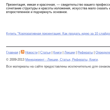
Презентация, емкая и красочная, — свидетельство вашего професс
сочетание структуры и красоты изложения, искусства мало сказать 
второстепенное и подчеркнуть основное.
Купить "Корпоративная презентация: Как продать идею за 10 слайдо
Главная
|
Новости
|
Статьи
|
Книги
|
Лекции
|
Рефераты
|
Определ
© 2009-2013
Менеджмент - Лекции, Статьи, Рефераты, Книги
.
Все материалы на сайте предоставлены исключительно для ознако