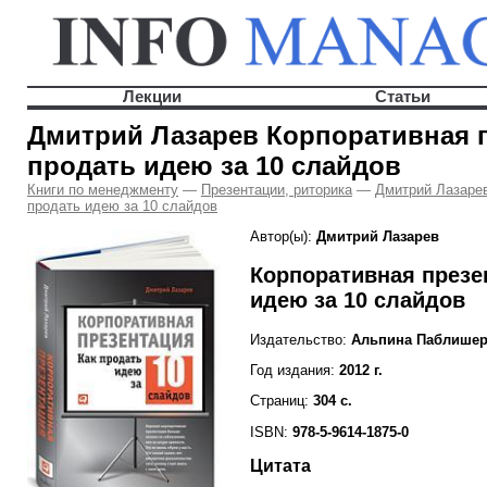
Лекции
Статьи
Дмитрий Лазарев Корпоративная п
продать идею за 10 слайдов
Книги по менеджменту
—
Презентации, риторика
—
Дмитрий Лазарев
продать идею за 10 слайдов
Автор(ы):
Дмитрий Лазарев
Корпоративная презе
идею за 10 слайдов
Издательство:
Альпина Паблише
Год издания:
2012 г.
Страниц:
304 с.
ISBN:
978-5-9614-1875-0
Цитата