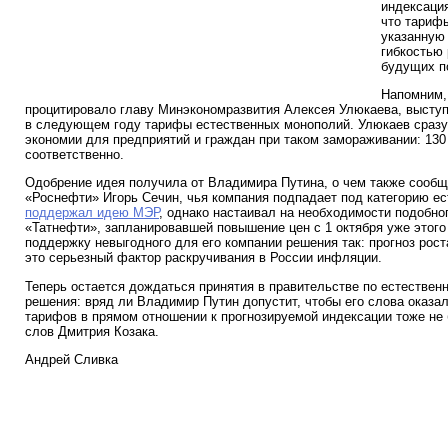
индексация
что тарифы
указанную
гибкостью 
будущих п
Напомним,
процитировало главу Минэкономразвития Алексея Улюкаева, выступ
в следующем году тарифы естественных монополий. Улюкаев сразу
экономии для предприятий и граждан при таком замораживании: 130
соответственно.
Одобрение идея получила от Владимира Путина, о чем также сооб
«Роснефти» Игорь Сечин, чья компания подпадает под категорию е
поддержал идею МЭР
, однако настаивал на необходимости подобн
«Татнефти», запланировавшей повышение цен с 1 октября уже этого
поддержку невыгодного для его компании решения так: прогноз рост
это серьезный фактор раскручивания в России инфляции.
Теперь остается дождаться принятия в правительстве по естестве
решения: вряд ли Владимир Путин допустит, чтобы его слова оказал
тарифов в прямом отношении к прогнозируемой индексации тоже не б
слов Дмитрия Козака.
Андрей Сливка