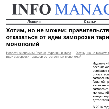
Лекции
Статьи
Хотим, но не можем: правительств
отказаться от идеи заморозки та
монополий
Новости экономики России, Украины и мира
—
Хотим, но не можем: 
идеи заморозки тарифов естественных монополий
Издание «
российског
сообщает о
отказаться
заморажив
Главной пр
называет 
заморозить
монополий
– еще потр
детализац
В 2014 год