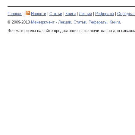
Главная
|
Новости
|
Статьи
|
Книги
|
Лекции
|
Рефераты
|
Определ
© 2009-2013
Менеджмент - Лекции, Статьи, Рефераты, Книги
.
Все материалы на сайте предоставлены исключительно для ознако