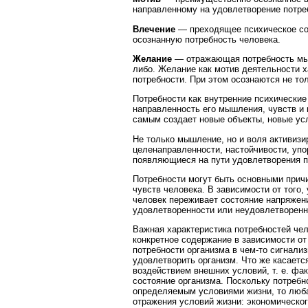
направленному на удовлетворение потре
Влечение
— преходящее психическое со
осознанную потребность человека.
Желание
— отражающая потребность мыс
либо. Желание как мотив деятельности х
потребности. При этом осознаются не то
Потребности как внутренние психические
направленность его мышления, чувств и 
самым создает новые объекты, новые ус
Не только мышление, но и воля активизи
целенаправленности, настойчивости, упо
появляющиеся на пути удовлетворения п
Потребности могут быть основными прич
чувств человека. В зависимости от того
человек переживает состояние напряжени
удовлетворенности или неудовлетворенн
Важная характеристика потребностей чело
конкретное содержание в зависимости от
потребности организма в чем-то сигнализ
удовлетворить организм. Что же касаетс
воздействием внешних условий, т. е. фа
состояние организма. Поскольку потреб
определяемым условиями жизни, то люба
отражения условий жизни: экономического