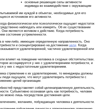
основные решающие силы активности
индивида во взаимодействии с окружающим
спытываемой им нуждой в объектах, необходимых для его
щихся источником его активности.
когда физиологически или психологически ощущает недостаток
осредственно наблюдать или измерять. Об их существовании
 Они являются мотивом к действию. Когда потребность
нем состояние устремленности.
а в чем-либо, имеющее определенную направленность. Оно
требности и сконцентрировано на достижении
цели
. Когда
ь оказывается удовлетворенной, частично удовлетворенной или
ли влияет на поведение человека в сходных обстоятельствах.
торое ассоциируется у них с удовлетворением потребности, и
тся у них с недостаточным удовлетворением.
века стремление к их удовлетворению, то менеджеры должны
бы люди ощущали, что могут удовлетворить потребности с
ижению целей организации.
ебностей представляет собой целенаправленную деятельность,
ности. Субъективно осознавая цель как потребность, человек
юю можно лишь посредством достижения цели.
 влечениях, желаниях, побуждающих человека к деятельности.
нутреннее побуждение личности к определенному поведению,