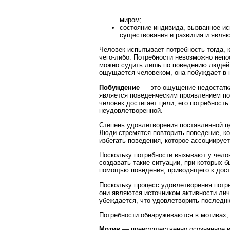
миром;
состояние индивида, вызванное и
существования и развития и являю
Человек испытывает потребность тогда, 
чего-либо. Потребности невозможно неп
можно судить лишь по поведению людей.
ощущается человеком, она побуждает в 
Побуждение
— это ощущение недостатк
является поведенческим проявлением по
человек достигает цели, его потребност
неудовлетворенной.
Степень удовлетворения поставленной це
Люди стремятся повторить поведение, ко
избегать поведения, которое ассоциируе
Поскольку потребности вызывают у чело
создавать такие ситуации, при которых 
помощью поведения, приводящего к дост
Поскольку процесс удовлетворения потр
они являются источником активности лич
убеждается, что удовлетворить последн
Потребности обнаруживаются в мотивах,
Мотив
— преимущественно осознанное в