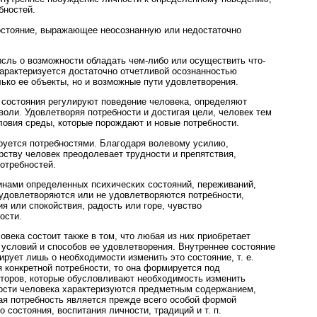
бностей.
стояние, выражающее неосознанную или недостаточно
ль о возможности обладать чем-либо или осуществить что-
арактеризуется достаточно отчетливой осознанностью
лько ее объекты, но и возможные пути удовлетворения.
 состояния регулируют поведение человека, определяют
воли. Удовлетворяя потребности и достигая цели, человек тем
ловия среды, которые порождают и новые потребности.
руется потребностями. Благодаря волевому усилию,
рству человек преодолевает трудности и препятствия,
отребностей.
инами определенных психических состояний, переживаний,
, удовлетворяются или не удовлетворяются потребности,
я или спокойствия, радость или горе, чувство
ости.
века состоит также в том, что любая из них приобретает
 условий и способов ее удовлетворения. Внутреннее состояние
ирует лишь о необходимости изменить это состояние, т. е.
я конкретной потребности, то она формируется под
кторов, которые обусловливают необходимость изменить
ности человека характеризуются предметным содержанием,
я потребность является прежде всего особой формой
 состояния, воспитания личности, традиций и т. п.